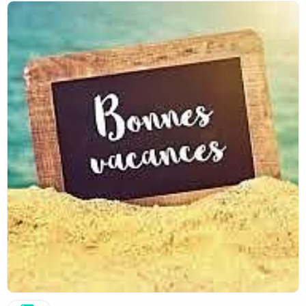
Merci pour cette année, pour votre confiance, votre soutien
et toutes vos attentions.
Nous nous retrouverons pour la rentrée avec joie.
Prenez soin de vous, profitez de vos familles, de vos amis.
La vie est belle 🌟☀️🥰
F. Zupan