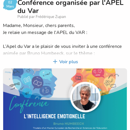
Conférence organisée par l'APEL
02
Mars
du Var
Publié par Frédérique Zupan
Madame, Monsieur, chers parents,
Je relaie un message de l'APEL du VAR :
L’Apel du Var a le plaisir de vous inviter à une conférence
animée par Bruno Humbeeck, sur le thème :
« L’intelligence émotionnelle »
Voir plus
📅 Jeudi 12 mars 2026
🕗 20h00
📍 Externat Saint-Joseph (La Cordeille)
2229 route de Faveyrolles – 83190 Ollioules
Bruno Humbeeck est chercheur en pédagogie familiale et
scolaire à l’Université de Mons (Belgique).