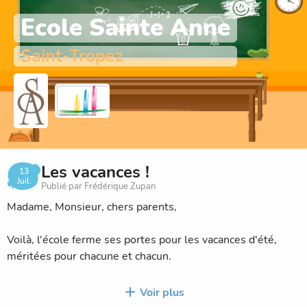
Ecole Sainte Anne
Saint-Tropez
Les vacances !
13
Juil.
Publié par Frédérique Zupan
Madame, Monsieur, chers parents,
Voilà, l'école ferme ses portes pour les vacances d'été,
méritées pour chacune et chacun.
Toutefois...les travaux de la cour continuent et avancent;
Voir plus
nous devrions avoir un beau jardin pour la rentrée.😉