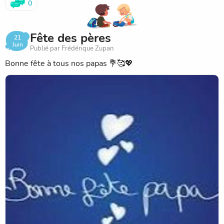
0
Fête des pères
21
Juin
Publié par Frédérique Zupan
Bonne fête à tous nos papas 💐🥰💖