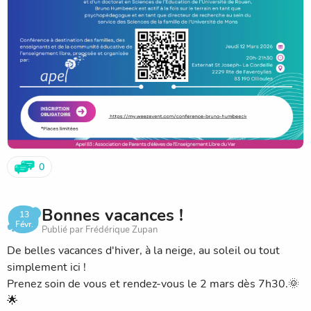
Cette conférence s’adresse à un large public : collégiens,
lycéens, apprentis, étudiants, ainsi qu’aux parents,
enseignants et personnels éducatifs.
👉 L’inscription est obligatoire via Weezevent
(Caution de 20 €, remboursée après la conférence) :
my.weezevent.com/conference-bruno-humbeeck
Dans l’attente de vous retrouver nombreux,
Bien cordialement,
0
L’Apel du Var
Bonnes vacances !
13
Févr.
Publié par Frédérique Zupan
De belles vacances d'hiver, à la neige, au soleil ou tout
simplement ici !
Prenez soin de vous et rendez-vous le 2 mars dès 7h30.🌞
🌟