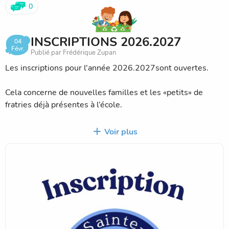
0
INSCRIPTIONS 2026.2027
04
Févr.
Publié par Frédérique Zupan
Les inscriptions pour l'année 2026.2027sont ouvertes.
Cela concerne de nouvelles familles et les «petits» de
fratries déjà présentes à l’école.
Le document nécessaire à la demande de préinscription
Voir plus
pour la prochaine rentrée scolaire se trouve dans le dossier
"Procédure d'inscription".
ATTENTION : le document pour l'année en cours est
encore visible. Merci de vérifier la date à l'ouverture du
document
.
Il est important de compléter votre demande dans son
intégralité et la retourner à l'école dans les meilleurs